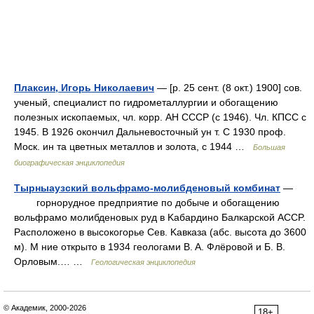
Плаксин, Игорь Николаевич
— [р. 25 сент. (8 окт.) 1900] сов.
ученый, специалист по гидрометаллургии и обогащению
полезных ископаемых, чл. корр. АН СССР (с 1946). Чл. КПСС с
1945. В 1926 окончил Дальневосточный ун т. С 1930 проф.
Моск. ин та цветных металлов и золота, с 1944 …
Большая
биографическая энциклопедия
Тырныаузский вольфрамо-молибденовый комбинат
—
горнорудное предприятие по добыче и обогащению
вольфрамо молибденовых руд в Kабардино Балкарской ACCP.
Pасположено в высокогорье Cев. Kавказа (абс. высота до 3600
м). M ние открыто в 1934 геологами B. A. Флёровой и Б. B.
Oрловым.… …
Геологическая энциклопедия
© Академик, 2000-2026
18+