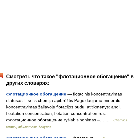
Смотреть что такое "флотационное обогащение" в
других словарях:
флотационное обогащение
— flotacinis koncentravimas
statusas T sritis chemija apibrėžtis Pageidaujamo mineralo
koncentravimas žaliavoje flotacijos būdu. atitikmenys: angl.
floatation concentration; flotation concentration rus.
флотационное обогащение ryšiai: sinonimas –… …
Chemijos
terminų aiškinamasis žodynas