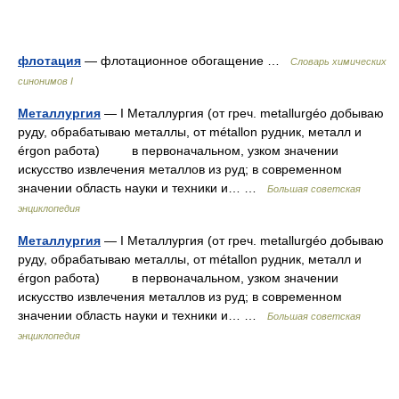
флотация
— флотационное обогащение …
Cловарь химических
синонимов I
Металлургия
— I Металлургия (от греч. metallurgéo добываю
руду, обрабатываю металлы, от métallon рудник, металл и
érgon работа) в первоначальном, узком значении
искусство извлечения металлов из руд; в современном
значении область науки и техники и… …
Большая советская
энциклопедия
Металлургия
— I Металлургия (от греч. metallurgéo добываю
руду, обрабатываю металлы, от métallon рудник, металл и
érgon работа) в первоначальном, узком значении
искусство извлечения металлов из руд; в современном
значении область науки и техники и… …
Большая советская
энциклопедия