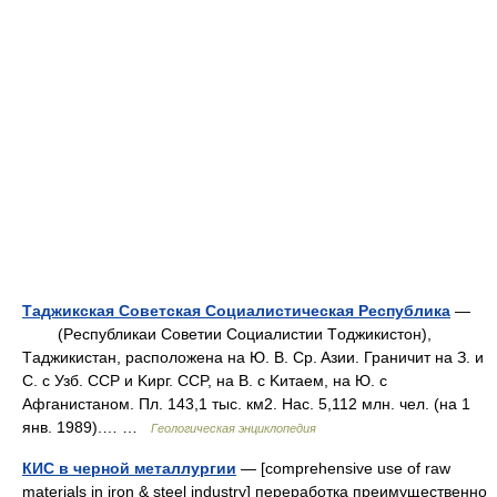
Таджикская Советская Социалистическая Республика
—
(Pеспубликаи Cоветии Cоциалистии Tоджикистон),
Tаджикистан, расположена на Ю. B. Cp. Aзии. Граничит на З. и
C. c Узб. CCP и Kирг. CCP, на B. c Kитаем, на Ю. c
Aфганистаном. Пл. 143,1 тыс. км2. Hac. 5,112 млн. чел. (на 1
янв. 1989).… …
Геологическая энциклопедия
КИС в черной металлургии
— [comprehensive use of raw
materials in iron & steel industry] переработка преимущественно